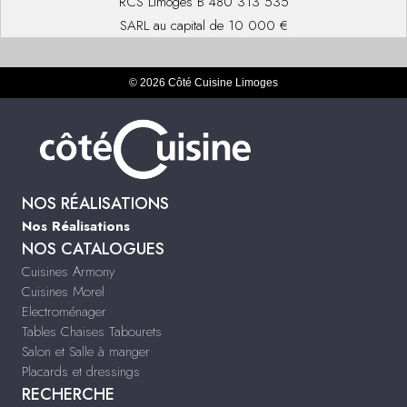
RCS Limoges B 480 313 535
SARL au capital de 10 000 €
© 2026 Côté Cuisine Limoges
NOS RÉALISATIONS
Nos Réalisations
NOS CATALOGUES
Cuisines Armony
Cuisines Morel
Electroménager
Tables Chaises Tabourets
Salon et Salle à manger
Placards et dressings
RECHERCHE