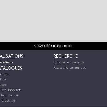
© 2026 Côté Cuisine Limoges
ALISATIONS
RECHERCHE
isations
Explorer le catalogue
Recherche par marque
ATALOGUES
Armony
Morel
nager
aises Tabourets
alle à manger
t dressings