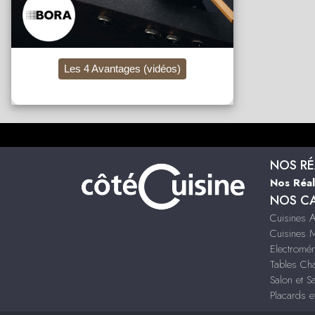
Les 4 Avantages (vidéos)
NOS RÉ
Nos Réal
NOS C
Cuisines 
Cuisines 
Electromé
Tables Ch
Salon et S
Placards e