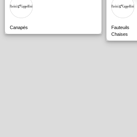
Canapés
Fauteuils
Chaises