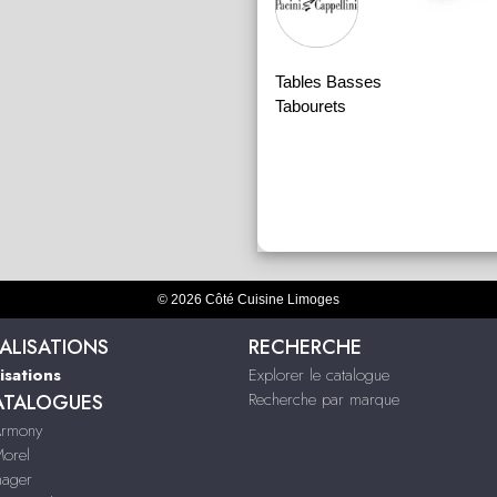
Tables Basses
Tabourets
© 2026 Côté Cuisine Limoges
ALISATIONS
RECHERCHE
isations
Explorer le catalogue
Recherche par marque
ATALOGUES
Armony
Morel
nager