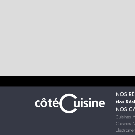
NOS RÉ
Nos Réal
NOS C
Cuisines 
Cuisines 
Electromé