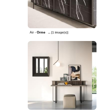
Air -
Orme
...
[1 image(s)]