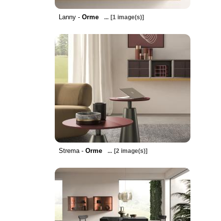
Lanny -
Orme
...
[1 image(s)]
Strema -
Orme
...
[2 image(s)]