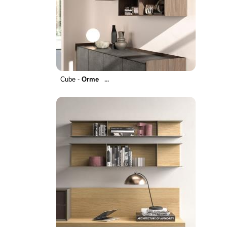
Cube -
Orme
...