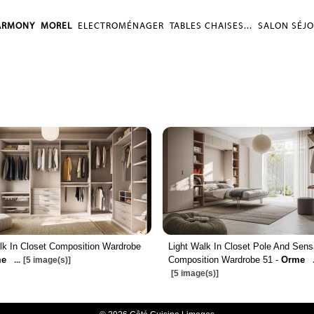
ARMONY
MOREL
ELECTROMÉNAGER
TABLES CHAISES...
SALON SÉJ
lk In Closet Composition Wardrobe
Light Walk In Closet Pole And Sens
me
Composition Wardrobe 51 -
Orme
...
[5 image(s)]
[5 image(s)]