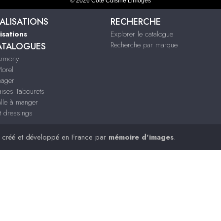
© 2026 Côté Cuisine Limoges
ALISATIONS
RECHERCHE
isations
Explorer le catalogue
Recherche par marque
ATALOGUES
Armony
Morel
nager
aises Tabourets
alle à manger
t dressings
, créé et développé en France par
mémoire d'images
.