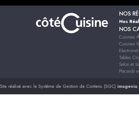
NOS RÉ
Nos Réal
NOS C
Cuisines 
Cuisines 
Electromé
Tables Ch
Salon et S
Placards e
Site réalisé avec le
Système de Gestion de Contenu (SGC)
imagenia